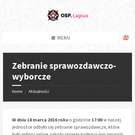
Skip
Skip
Skip
Skip
to
to
to
to
content
left
right
footer
sidebar
sidebar
MENU
Zebranie sprawozdawczo-
wyborcze
Home
Aktualności
/
W dniu 18 marca 2016 roku
o godzinie
17:00
w naszej
jednostce odbyło się zebranie sprawozdawcze, które
było jednocześnie zakończeniem kadencji ówczesnych