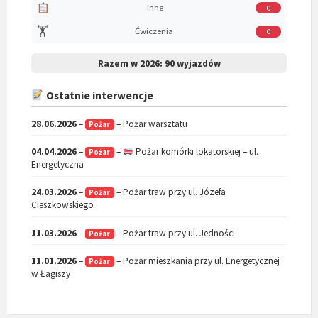
Inne
0
🏋️
Ćwiczenia
0
Razem w 2026:
90 wyjazdów
Ostatnie interwencje
28.06.2026
–
– Pożar warsztatu
Pożar
04.04.2026
–
–
Pożar komórki lokatorskiej – ul.
Pożar
Energetyczna
24.03.2026
–
– Pożar traw przy ul. Józefa
Pożar
Cieszkowskiego
11.03.2026
–
– Pożar traw przy ul. Jedności
Pożar
11.01.2026
–
– Pożar mieszkania przy ul. Energetycznej
Pożar
w Łagiszy