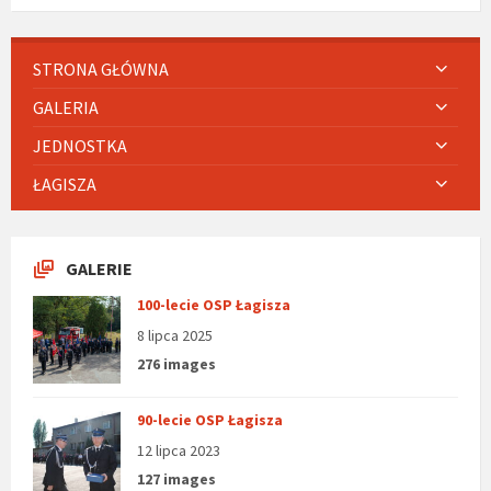
STRONA GŁÓWNA
GALERIA
JEDNOSTKA
ŁAGISZA
GALERIE
100-lecie OSP Łagisza
8 lipca 2025
276 images
90-lecie OSP Łagisza
12 lipca 2023
127 images