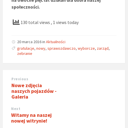
na owocne pięć lat działań dla dobra naszej
społeczności.
130 total views
, 1 views today
20 marca 2016
in
Aktualności
gratulacje
,
nowy
,
sprawozdawczo
,
wyborcze
,
zarząd
,
zebranie
Previous
Nowe zdjęcia
naszych pojazdów -
Galeria
Next
Witamy na naszej
nowej witrynie!