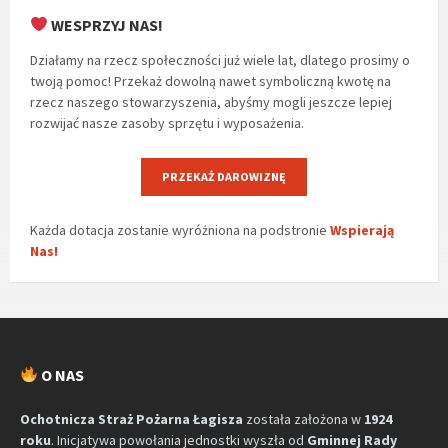
WESPRZYJ NAS!
Działamy na rzecz społeczności już wiele lat, dlatego prosimy o
twoją pomoc! Przekaż dowolną nawet symboliczną kwotę na
rzecz naszego stowarzyszenia, abyśmy mogli jeszcze lepiej
rozwijać nasze zasoby sprzętu i wyposażenia.
PRZEKAŻ DAROWIZNĘ
Każda dotacja zostanie wyróżniona na podstronie
Wspierają
Nas!
O NAS
Ochotnicza Straż Pożarna Łagisza
została założona w
1924
roku
. Inicjatywa powołania jednostki wyszła od
Gminnej Rady