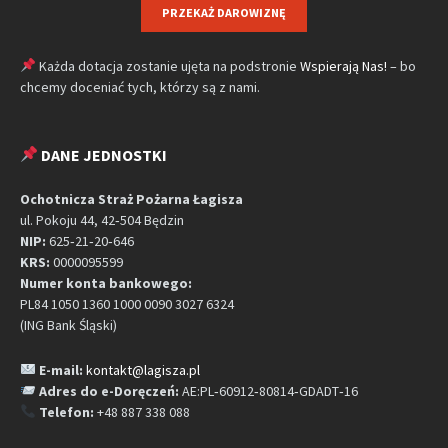
PRZEKAŻ DAROWIZNĘ
Każda dotacja zostanie ujęta na podstronie
Wspierają Nas!
– bo
chcemy doceniać tych, którzy są z nami.
DANE JEDNOSTKI
Ochotnicza Straż Pożarna Łagisza
ul. Pokoju 44, 42‑504 Będzin
NIP:
625‑21‑20‑646
KRS:
0000095599
Numer konta bankowego:
PL84 1050 1360 1000 0090 3027 6324
(ING Bank Śląski)
E-mail:
kontakt@lagisza.pl
Adres do e-Doręczeń:
AE:PL‑60912‑80814‑GDADT‑16
Telefon:
+48 887 338 088