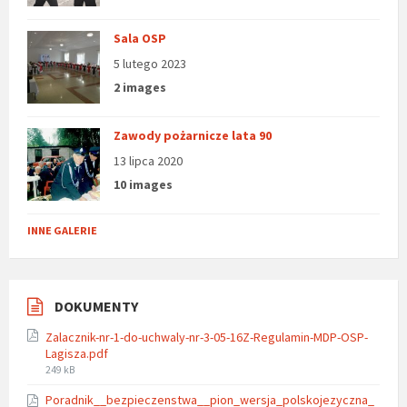
Sala OSP
5 lutego 2023
2 images
Zawody pożarnicze lata 90
13 lipca 2020
10 images
INNE GALERIE
DOKUMENTY
Zalacznik-nr-1-do-uchwaly-nr-3-05-16Z-Regulamin-MDP-OSP-
Lagisza.pdf
File
249 kB
size:
Poradnik__bezpieczenstwa__pion_wersja_polskojezyczna_