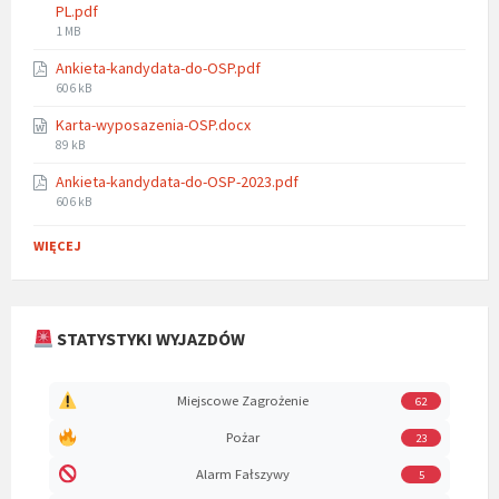
PL.pdf
File
1 MB
size:
Ankieta-kandydata-do-OSP.pdf
File
606 kB
size:
Karta-wyposazenia-OSP.docx
File
89 kB
size:
Ankieta-kandydata-do-OSP-2023.pdf
File
606 kB
size:
WIĘCEJ
STATYSTYKI WYJAZDÓW
Miejscowe Zagrożenie
62
Pożar
23
Alarm Fałszywy
5