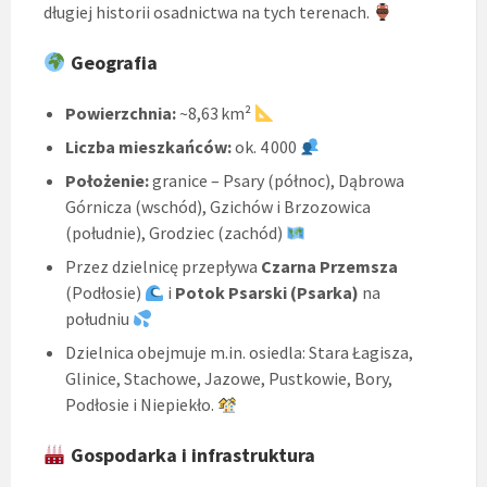
długiej historii osadnictwa na tych terenach.
Geografia
Powierzchnia:
~8,63 km²
Liczba mieszkańców:
ok. 4 000
Położenie:
granice – Psary (północ), Dąbrowa
Górnicza (wschód), Gzichów i Brzozowica
(południe), Grodziec (zachód)
Przez dzielnicę przepływa
Czarna Przemsza
(Podłosie)
i
Potok Psarski (Psarka)
na
południu
Dzielnica obejmuje m.in. osiedla: Stara Łagisza,
Glinice, Stachowe, Jazowe, Pustkowie, Bory,
Podłosie i Niepiekło.
Gospodarka i infrastruktura