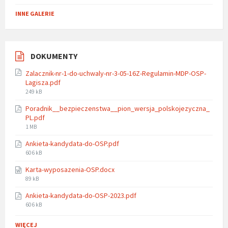
INNE GALERIE
DOKUMENTY
Zalacznik-nr-1-do-uchwaly-nr-3-05-16Z-Regulamin-MDP-OSP-
Lagisza.pdf
File
249 kB
size:
Poradnik__bezpieczenstwa__pion_wersja_polskojezyczna_
PL.pdf
File
1 MB
size:
Ankieta-kandydata-do-OSP.pdf
File
606 kB
size:
Karta-wyposazenia-OSP.docx
File
89 kB
size:
Ankieta-kandydata-do-OSP-2023.pdf
File
606 kB
size:
WIĘCEJ