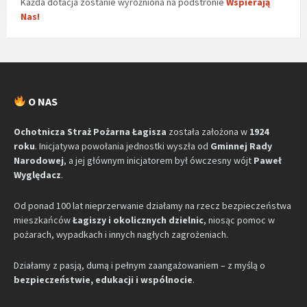
Każda dotacja zostanie wyróżniona na podstronie
Wspierają
Nas!
O NAS
Ochotnicza Straż Pożarna Łagisza
została założona w
1924
roku
. Inicjatywa powołania jednostki wyszła od
Gminnej Rady
Narodowej
, a jej głównym inicjatorem był ówczesny wójt
Paweł
Wyględacz
.
Od ponad 100 lat nieprzerwanie działamy na rzecz bezpieczeństwa
mieszkańców
Łagiszy i okolicznych dzielnic
, niosąc pomoc w
pożarach, wypadkach i innych nagłych zagrożeniach.
Działamy z pasją, dumą i pełnym zaangażowaniem – z myślą o
bezpieczeństwie, edukacji i wspólnocie
.