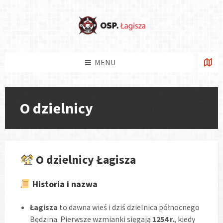
Skip
Skip
Skip
Skip
to
to
to
to
content
left
right
footer
sidebar
sidebar
MENU
O dzielnicy
O dzielnicy Łagisza
Historia i nazwa
Łagisza
to dawna wieś i dziś dzielnica północnego
Będzina. Pierwsze wzmianki sięgają
1254 r.
, kiedy