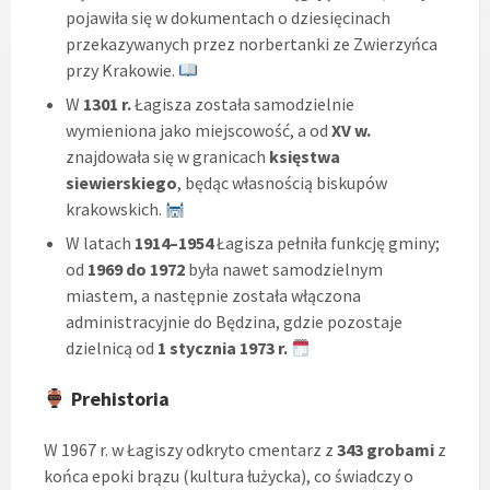
pojawiła się w dokumentach o dziesięcinach
przekazywanych przez norbertanki ze Zwierzyńca
przy Krakowie.
W
1301 r.
Łagisza została samodzielnie
wymieniona jako miejscowość, a od
XV w.
znajdowała się w granicach
księstwa
siewierskiego
, będąc własnością biskupów
krakowskich.
W latach
1914–1954
Łagisza pełniła funkcję gminy;
od
1969 do 1972
była nawet samodzielnym
miastem, a następnie została włączona
administracyjnie do Będzina, gdzie pozostaje
dzielnicą od
1 stycznia 1973 r.
Prehistoria
W 1967 r. w Łagiszy odkryto cmentarz z
343 grobami
z
końca epoki brązu (kultura łużycka), co świadczy o