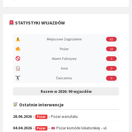
STATYSTYKI WYJAZDÓW
Miejscowe Zagrożenie
62
Pożar
23
Alarm Fałszywy
5
Inne
0
🏋️
Ćwiczenia
0
Razem w 2026:
90 wyjazdów
Ostatnie interwencje
28.06.2026
–
– Pożar warsztatu
Pożar
04.04.2026
–
–
Pożar komórki lokatorskiej – ul.
Pożar