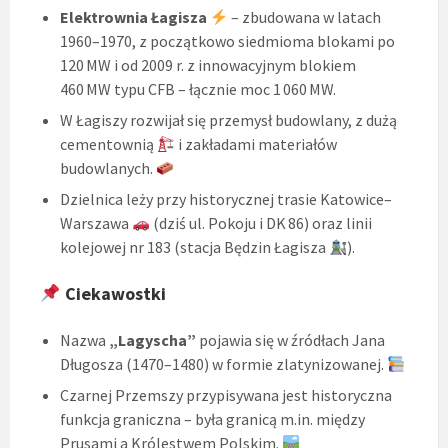
Elektrownia Łagisza
– zbudowana w latach
1960–1970, z początkowo siedmioma blokami po
120 MW i od 2009 r. z innowacyjnym blokiem
460 MW typu CFB – łącznie moc 1 060 MW.
W Łagiszy rozwijał się przemysł budowlany, z dużą
cementownią
i zakładami materiałów
budowlanych.
Dzielnica leży przy historycznej trasie Katowice–
Warszawa
(dziś ul. Pokoju i DK 86) oraz linii
kolejowej nr 183 (stacja Będzin Łagisza
).
Ciekawostki
Nazwa
„Lagyscha”
pojawia się w źródłach Jana
Długosza (1470–1480) w formie zlatynizowanej.
Czarnej Przemszy przypisywana jest historyczna
funkcja graniczna – była granicą m.in. między
Prusami a Królestwem Polskim.