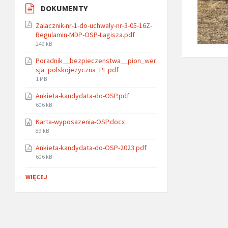
DOKUMENTY
Zalacznik-nr-1-do-uchwaly-nr-3-05-16Z-
Regulamin-MDP-OSP-Lagisza.pdf
File
249 kB
size:
Poradnik__bezpieczenstwa__pion_wer
sja_polskojezyczna_PL.pdf
File
1 MB
size:
Ankieta-kandydata-do-OSP.pdf
File
606 kB
size:
Karta-wyposazenia-OSP.docx
File
89 kB
size:
Ankieta-kandydata-do-OSP-2023.pdf
File
606 kB
size:
WIĘCEJ