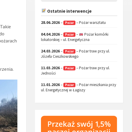
Ostatnie interwencje
28.06.2026
–
– Pożar warsztatu
Pożar
. Takie
 do
04.04.2026
–
–
Pożar komórki
Pożar
lokatorskiej – ul. Energetyczna
 pożarach
24.03.2026
–
– Pożar traw przy ul.
Pożar
Józefa Cieszkowskiego
11.03.2026
–
– Pożar traw przy ul.
rzenia.
Pożar
Jedności
11.01.2026
–
– Pożar mieszkania przy
Pożar
ul. Energetycznej w Łagiszy