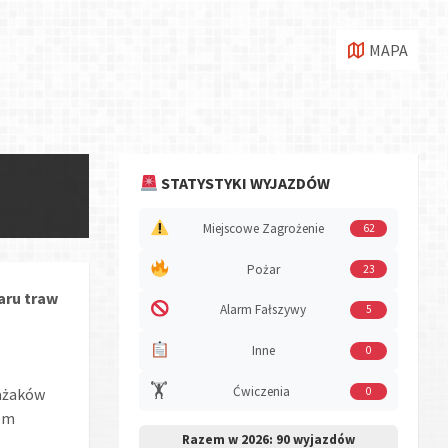
MAPA
STATYSTYKI WYJAZDÓW
Miejscowe Zagrożenie
62
Pożar
23
aru traw
Alarm Fałszywy
5
Inne
0
🏋️
Ćwiczenia
0
rażaków
tem
Razem w 2026:
90 wyjazdów