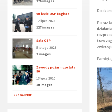
276 images
Do dział
90-lecie OSP Łagisza
12 lipca 2023
Po raz k
127 images
działani
rozprzes
traw zag
Sala OSP
zwierząt
5 lutego 2023
2 images
Pamiętaj
Zawody pożarnicze lata
90
13 lipca 2020
10 images
INNE GALERIE