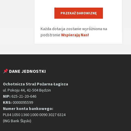
PRZEKAŻ DAROWIZNĘ
Każda dotacja zostanie wyróżniona na
podstronie
Wspierają Nas!
DANE JEDNOSTKI
Ochotnicza Straż Pożarna Łagisza
ul. Pokoju 44, 42‑504 Będzin
NIP:
625‑21‑20‑646
KRS:
0000095599
Numer konta bankowego:
PL84 1050 1360 1000 0090 3027 6324
(ING Bank Śląski)