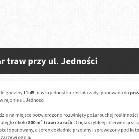
r traw przy ul. Jedności
oło godziny
11:45
, nasza jednostka została zadysponowana do
poż
w rejonie ul. Jedności.
dzie na miejsce potwierdzono rozwinięty pożar suchej roślinności.
 uległo około
800 m² traw i zarośli
. Dzięki szybkiej interwencji st
stał opanowany, a teren dokładnie przelany i sprawdzony pod ką
 zarzewi ognia.