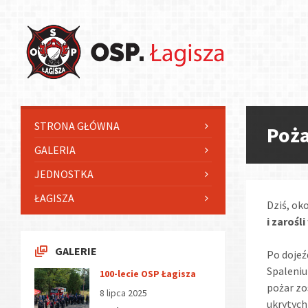
Skip
Skip
Skip
Skip
to
to
to
to
content
left
right
footer
sidebar
sidebar
STRONA GŁÓWNA
Poża
GALERIA
JEDNOSTKA
ŁAGISZA
Dziś, ok
i zarośli
GALERIE
Po dojeź
Spaleniu
100-lecie OSP Łagisza
pożar zo
8 lipca 2025
ukrytych