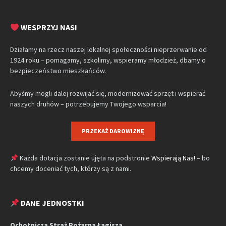
WESPRZYJ NAS!
Działamy na rzecz naszej lokalnej społeczności nieprzerwanie od
1924 roku – pomagamy, szkolimy, wspieramy młodzież, dbamy o
bezpieczeństwo mieszkańców.
Abyśmy mogli dalej rozwijać się, modernizować sprzęt i wspierać
naszych druhów – potrzebujemy Twojego wsparcia!
PRZEKAŻ DAROWIZNĘ
Każda dotacja zostanie ujęta na podstronie
Wspierają Nas!
– bo
chcemy doceniać tych, którzy są z nami.
DANE JEDNOSTKI
Ochotnicza Straż Pożarna Łagisza