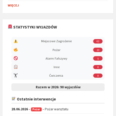
WIĘCEJ
STATYSTYKI WYJAZDÓW
Miejscowe Zagrożenie
62
Pożar
23
Alarm Fałszywy
5
Inne
0
🏋️
Ćwiczenia
0
Razem w 2026:
90 wyjazdów
Ostatnie interwencje
28.06.2026
–
– Pożar warsztatu
Pożar