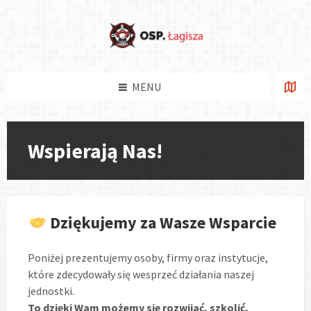
Skip
Skip
Skip
Skip
to
to
to
to
content
left
right
footer
sidebar
sidebar
MENU
Wspierają Nas!
Dziękujemy za Wasze Wsparcie
Poniżej prezentujemy osoby, firmy oraz instytucje,
które zdecydowały się wesprzeć działania naszej
jednostki.
To dzięki Wam możemy się rozwijać, szkolić,