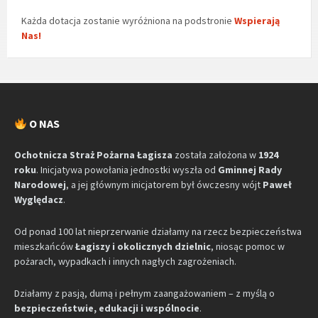
Każda dotacja zostanie wyróżniona na podstronie
Wspierają
Nas!
O NAS
Ochotnicza Straż Pożarna Łagisza
została założona w
1924
roku
. Inicjatywa powołania jednostki wyszła od
Gminnej Rady
Narodowej
, a jej głównym inicjatorem był ówczesny wójt
Paweł
Wyględacz
.
Od ponad 100 lat nieprzerwanie działamy na rzecz bezpieczeństwa
mieszkańców
Łagiszy i okolicznych dzielnic
, niosąc pomoc w
pożarach, wypadkach i innych nagłych zagrożeniach.
Działamy z pasją, dumą i pełnym zaangażowaniem – z myślą o
bezpieczeństwie, edukacji i wspólnocie
.