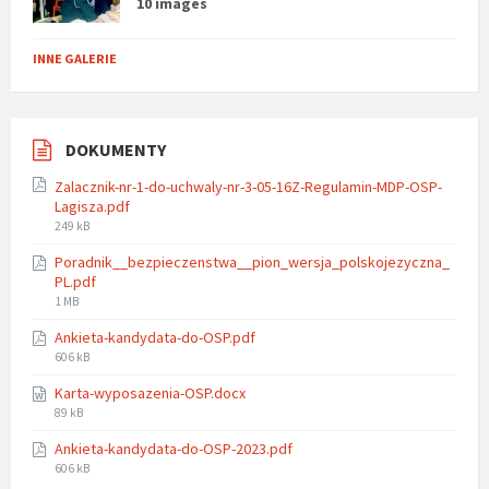
10 images
INNE GALERIE
DOKUMENTY
Zalacznik-nr-1-do-uchwaly-nr-3-05-16Z-Regulamin-MDP-OSP-
Lagisza.pdf
File
249 kB
size:
Poradnik__bezpieczenstwa__pion_wersja_polskojezyczna_
PL.pdf
File
1 MB
size:
Ankieta-kandydata-do-OSP.pdf
File
606 kB
size:
Karta-wyposazenia-OSP.docx
File
89 kB
size:
Ankieta-kandydata-do-OSP-2023.pdf
File
606 kB
size: