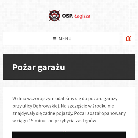
Skip
Skip
Skip
Skip
to
to
to
to
content
left
right
footer
sidebar
sidebar
MENU
Pożar garażu
W dniu wczorajszym udaliśmy się do pożaru garaży
przy ulicy Dąbrowskiej. Na szczęście w środku nie
znajdywały się żadne pojazdy. Pożar został opanowany
w ciągu 15 minut od przybycia zastępów.