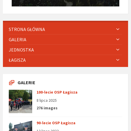
STRONA GŁÓWNA
GALERIA
JEDNOSTKA
ŁAGISZA
GALERIE
100-lecie OSP Łagisza
8 lipca 2025
276 images
90-lecie OSP Łagisza