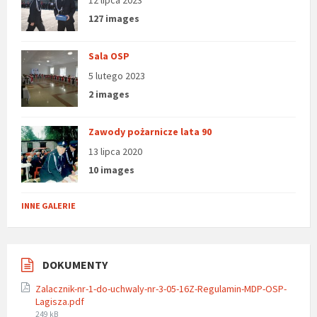
12 lipca 2023
127 images
Sala OSP
5 lutego 2023
2 images
Zawody pożarnicze lata 90
13 lipca 2020
10 images
INNE GALERIE
DOKUMENTY
Zalacznik-nr-1-do-uchwaly-nr-3-05-16Z-Regulamin-MDP-OSP-
Lagisza.pdf
File
249 kB