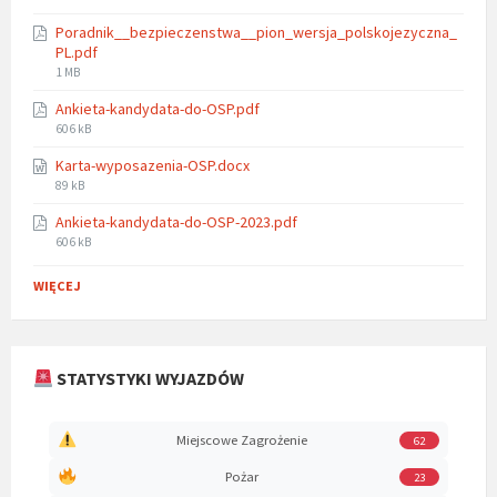
size:
Poradnik__bezpieczenstwa__pion_wersja_polskojezyczna_
PL.pdf
File
1 MB
size:
Ankieta-kandydata-do-OSP.pdf
File
606 kB
size:
Karta-wyposazenia-OSP.docx
File
89 kB
size:
Ankieta-kandydata-do-OSP-2023.pdf
File
606 kB
size:
WIĘCEJ
STATYSTYKI WYJAZDÓW
Miejscowe Zagrożenie
62
Pożar
23