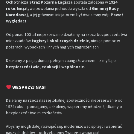
Ochotnicza Straż Pożarna Łagisza
została założona w
1924
roku
. Inicjatywa powołania jednostki wyszła od
Gminnej Rady
Narodowej
, a jej głównym inicjatorem był ówczesny wójt
Paweł
Wyględacz
.
Od ponad 100 lat nieprzerwanie działamy na rzecz bezpieczeństwa
mieszkańców
Łagiszy i okolicznych dzielnic
, niosąc pomoc w
pożarach, wypadkach i innych nagłych zagrożeniach.
Działamy z pasją, dumą i pełnym zaangażowaniem – z myślą o
bezpieczeństwie, edukacji i wspólnocie
.
WESPRZYJ NAS!
Działamy na rzecz naszej lokalnej społeczności nieprzerwanie od
1924 roku – pomagamy, szkolimy, wspieramy młodzież, dbamy o
bezpieczeństwo mieszkańców.
Abyśmy mogli dalej rozwijać się, modernizować sprzęt i wspierać
naszych druhów – potrzebujemy Twojego wsparcia!