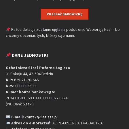
PRZEKAŻ DAROWIZNĘ
Każda dotacja zostanie ujęta na podstronie
Wspierają Nas!
– bo
chcemy doceniać tych, którzy są z nami.
DANE JEDNOSTKI
Ochotnicza Straż Pożarna Łagisza
ul. Pokoju 44, 42‑504 Będzin
NIP:
625‑21‑20‑646
KRS:
0000095599
Numer konta bankowego:
PL84 1050 1360 1000 0090 3027 6324
(ING Bank Śląski)
E-mail:
kontakt@lagisza.pl
Adres do e-Doręczeń:
AE:PL‑60912‑80814‑GDADT‑16