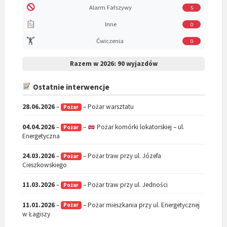
Alarm Fałszywy
5
Inne
0
🏋️
Ćwiczenia
0
Razem w 2026:
90 wyjazdów
Ostatnie interwencje
28.06.2026
–
– Pożar warsztatu
Pożar
04.04.2026
–
–
Pożar komórki lokatorskiej – ul.
Pożar
Energetyczna
24.03.2026
–
– Pożar traw przy ul. Józefa
Pożar
Cieszkowskiego
11.03.2026
–
– Pożar traw przy ul. Jedności
Pożar
11.01.2026
–
– Pożar mieszkania przy ul. Energetycznej
Pożar
w Łagiszy