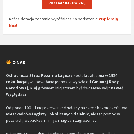
PRZEKAŻ DAROWIZNĘ
Każda dotacja zostanie wyróżniona na podstronie
Wspierają
Nas!
O NAS
Ochotnicza Straż Pożarna Łagisza
została założona w
1924
roku
. Inicjatywa powołania jednostki wyszła od
Gminnej Rady
Narodowej
, a jej głównym inicjatorem był ówczesny wójt
Paweł
Wyględacz
.
Od ponad 100 lat nieprzerwanie działamy na rzecz bezpieczeństwa
mieszkańców
Łagiszy i okolicznych dzielnic
, niosąc pomoc w
pożarach, wypadkach i innych nagłych zagrożeniach.
Działamy z pasją, dumą i pełnym zaangażowaniem – z myślą o