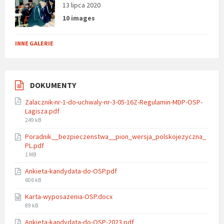
13 lipca 2020
10 images
INNE GALERIE
DOKUMENTY
Zalacznik-nr-1-do-uchwaly-nr-3-05-16Z-Regulamin-MDP-OSP-
Lagisza.pdf
File
249 kB
size:
Poradnik__bezpieczenstwa__pion_wersja_polskojezyczna_
PL.pdf
File
1 MB
size:
Ankieta-kandydata-do-OSP.pdf
File
606 kB
size:
Karta-wyposazenia-OSP.docx
File
89 kB
size:
Ankieta-kandydata-do-OSP-2023.pdf