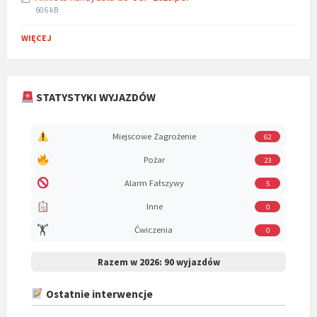
File
606 kB
size:
WIĘCEJ
STATYSTYKI WYJAZDÓW
Miejscowe Zagrożenie
62
Pożar
23
Alarm Fałszywy
5
Inne
0
🏋️
Ćwiczenia
0
Razem w 2026:
90 wyjazdów
Ostatnie interwencje