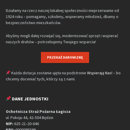
Działamy na rzecz naszej lokalnej społeczności nieprzerwanie od
1924 roku – pomagamy, szkolimy, wspieramy młodzież, dbamy o
bezpieczeństwo mieszkańców.
Abyśmy mogli dalej rozwijać się, modernizować sprzęt i wspierać
naszych druhów – potrzebujemy Twojego wsparcia!
PRZEKAŻ DAROWIZNĘ
Każda dotacja zostanie ujęta na podstronie
Wspierają Nas!
– bo
chcemy doceniać tych, którzy są z nami.
DANE JEDNOSTKI
Ochotnicza Straż Pożarna Łagisza
ul. Pokoju 44, 42‑504 Będzin
NIP:
625‑21‑20‑646
KRS:
0000095599