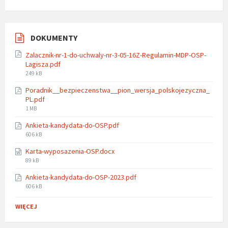
DOKUMENTY
Zalacznik-nr-1-do-uchwaly-nr-3-05-16Z-Regulamin-MDP-OSP-
Lagisza.pdf
File
249 kB
size:
Poradnik__bezpieczenstwa__pion_wersja_polskojezyczna_
PL.pdf
File
1 MB
size:
Ankieta-kandydata-do-OSP.pdf
File
606 kB
size:
Karta-wyposazenia-OSP.docx
File
89 kB
size:
Ankieta-kandydata-do-OSP-2023.pdf
File
606 kB
size:
WIĘCEJ