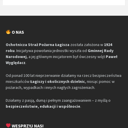
O NAS
Ochotnicza Straż Pożarna Łagisza
została założona w
1924
roku
. Inicjatywa powołania jednostki wyszła od
Gminnej Rady
Narodowej
, a jej głównym inicjatorem był ówczesny wójt
Paweł
Wyględacz
.
Od ponad 100 lat nieprzerwanie działamy na rzecz bezpieczeństwa
mieszkańców
Łagiszy i okolicznych dzielnic
, niosąc pomoc w
pożarach, wypadkach i innych nagłych zagrożeniach.
Działamy z pasją, dumą i pełnym zaangażowaniem – z myślą o
bezpieczeństwie, edukacji i wspólnocie
.
WESPRZYJ NAS!