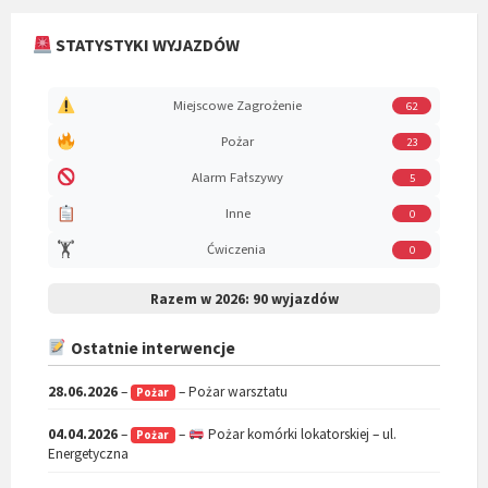
STATYSTYKI WYJAZDÓW
Miejscowe Zagrożenie
62
Pożar
23
Alarm Fałszywy
5
Inne
0
🏋️
Ćwiczenia
0
Razem w 2026:
90 wyjazdów
Ostatnie interwencje
28.06.2026
–
– Pożar warsztatu
Pożar
04.04.2026
–
–
Pożar komórki lokatorskiej – ul.
Pożar
Energetyczna