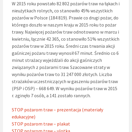
W 2015 roku powstało 82 802 pożarów traw na łąkach i
nieużytkach rolnych, co stanowiło 45% wszystkich
pożarów w Polsce (184 819). Prawie co drugi pożar, do
którego doszło w naszym kraju w 2015 roku to pożar
trawy. Najwięcej pożarów traw odnotowano w marcu i
kwietniu, łącznie 42 365, co stanowiło 51% wszystkich
pożarów traw w 2015 roku. Średni czas trwania akcji
gaśniczej pożaru trawy wynosił 67 minut. Średnio co 6
minut strażacy wyjeżdżali do akcji gaśniczych
związanych z pożarami traw. Szacowane straty w
wyniku pożarów traw to 31 247 000 złotych. Liczba
strażaków uczestniczących w gaszeniu pożarów traw
(PSP i OSP) – 668 649. W wyniku pożarów traw w 2015
r. zginęło 7 osób, a 141 zostało rannych.
STOP pożarom traw – prezentacja (materiały
edukacyjne)
STOP pożarom traw – plakat
STOP pożarom traw – ulotka