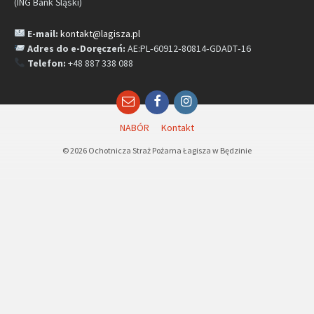
(ING Bank Śląski)
E-mail:
kontakt@lagisza.pl
Adres do e-Doręczeń:
AE:PL‑60912‑80814‑GDADT‑16
Telefon:
+48 887 338 088
Email
Facebook
Instagram
NABÓR
Kontakt
© 2026 Ochotnicza Straż Pożarna Łagisza w Będzinie