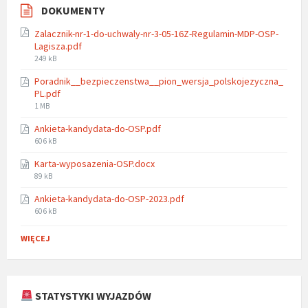
DOKUMENTY
Zalacznik-nr-1-do-uchwaly-nr-3-05-16Z-Regulamin-MDP-OSP-
Lagisza.pdf
File
249 kB
size:
Poradnik__bezpieczenstwa__pion_wersja_polskojezyczna_
PL.pdf
File
1 MB
size:
Ankieta-kandydata-do-OSP.pdf
File
606 kB
size:
Karta-wyposazenia-OSP.docx
File
89 kB
size:
Ankieta-kandydata-do-OSP-2023.pdf
File
606 kB
size:
WIĘCEJ
STATYSTYKI WYJAZDÓW