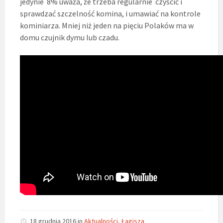
jedynie 8% uważa, że trzeba regularnie czyścić i
sprawdzać szczelność komina, i umawiać na kontrole
kominiarza. Mniej niż jeden na pięciu Polaków ma w
domu czujnik dymu lub czadu.
18 grudnia 2016
in
Aktualności
,
Łagisza