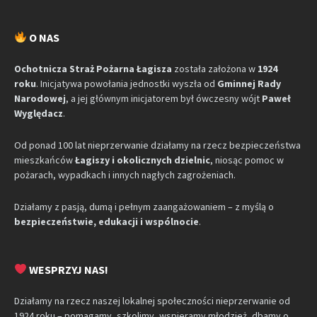
O NAS
Ochotnicza Straż Pożarna Łagisza
została założona w
1924
roku
. Inicjatywa powołania jednostki wyszła od
Gminnej Rady
Narodowej
, a jej głównym inicjatorem był ówczesny wójt
Paweł
Wyględacz
.
Od ponad 100 lat nieprzerwanie działamy na rzecz bezpieczeństwa
mieszkańców
Łagiszy i okolicznych dzielnic
, niosąc pomoc w
pożarach, wypadkach i innych nagłych zagrożeniach.
Działamy z pasją, dumą i pełnym zaangażowaniem – z myślą o
bezpieczeństwie, edukacji i wspólnocie
.
WESPRZYJ NAS!
Działamy na rzecz naszej lokalnej społeczności nieprzerwanie od
1924 roku – pomagamy, szkolimy, wspieramy młodzież, dbamy o