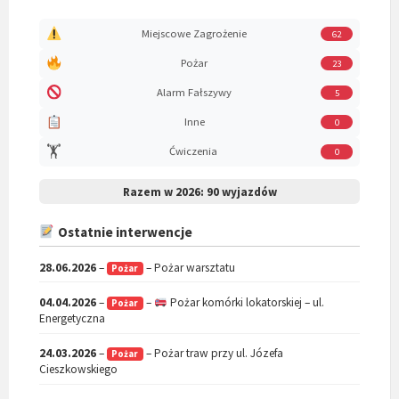
Miejscowe Zagrożenie
62
Pożar
23
Alarm Fałszywy
5
Inne
0
🏋️
Ćwiczenia
0
Razem w 2026:
90 wyjazdów
Ostatnie interwencje
28.06.2026
–
– Pożar warsztatu
Pożar
04.04.2026
–
–
Pożar komórki lokatorskiej – ul.
Pożar
Energetyczna
24.03.2026
–
– Pożar traw przy ul. Józefa
Pożar
Cieszkowskiego