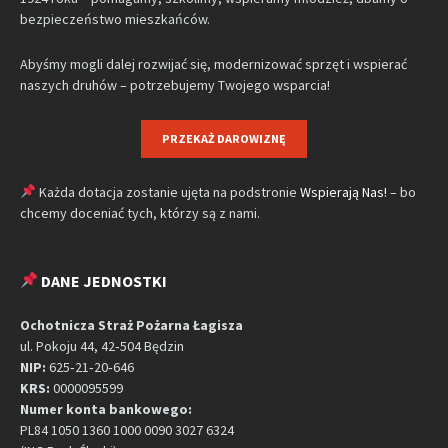
bezpieczeństwo mieszkańców.
Abyśmy mogli dalej rozwijać się, modernizować sprzęt i wspierać
naszych druhów – potrzebujemy Twojego wsparcia!
PRZEKAŻ DAROWIZNĘ
Każda dotacja zostanie ujęta na podstronie
Wspierają Nas!
– bo
chcemy doceniać tych, którzy są z nami.
DANE JEDNOSTKI
Ochotnicza Straż Pożarna Łagisza
ul. Pokoju 44, 42‑504 Będzin
NIP:
625‑21‑20‑646
KRS:
0000095599
Numer konta bankowego:
PL84 1050 1360 1000 0090 3027 6324