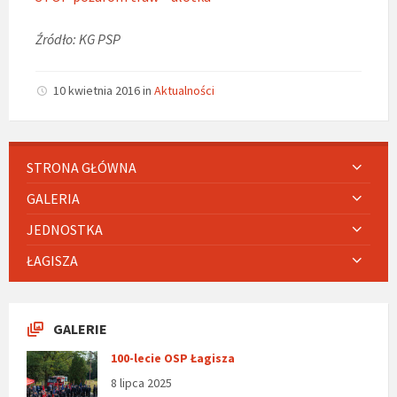
Źródło: KG PSP
10 kwietnia 2016
in
Aktualności
STRONA GŁÓWNA
GALERIA
JEDNOSTKA
ŁAGISZA
GALERIE
100-lecie OSP Łagisza
8 lipca 2025