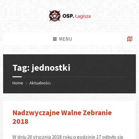
Skip
Skip
Skip
Skip
to
to
to
to
content
left
right
footer
sidebar
sidebar
MENU
Tag:
jednostki
Home
Aktualności
/
Nadzwyczajne Walne Zebranie
2018
W dniu 20 stycznia 2018 roku o godzinie 17 odbyło się