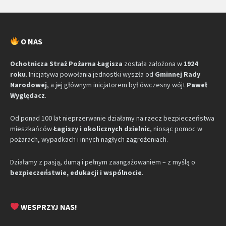
O NAS
Ochotnicza Straż Pożarna Łagisza
została założona w
1924
roku
. Inicjatywa powołania jednostki wyszła od
Gminnej Rady
Narodowej
, a jej głównym inicjatorem był ówczesny wójt
Paweł
Wyględacz
.
Od ponad 100 lat nieprzerwanie działamy na rzecz bezpieczeństwa
mieszkańców
Łagiszy i okolicznych dzielnic
, niosąc pomoc w
pożarach, wypadkach i innych nagłych zagrożeniach.
Działamy z pasją, dumą i pełnym zaangażowaniem – z myślą o
bezpieczeństwie, edukacji i wspólnocie
.
WESPRZYJ NAS!