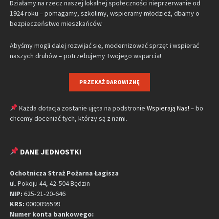
Działamy na rzecz naszej lokalnej społeczności nieprzerwanie od
1924 roku – pomagamy, szkolimy, wspieramy młodzież, dbamy o
bezpieczeństwo mieszkańców.
Abyśmy mogli dalej rozwijać się, modernizować sprzęt i wspierać
naszych druhów – potrzebujemy Twojego wsparcia!
PRZEKAŻ DAROWIZNĘ
Każda dotacja zostanie ujęta na podstronie
Wspierają Nas!
– bo
chcemy doceniać tych, którzy są z nami.
DANE JEDNOSTKI
Ochotnicza Straż Pożarna Łagisza
ul. Pokoju 44, 42‑504 Będzin
NIP:
625‑21‑20‑646
KRS:
0000095599
Numer konta bankowego: