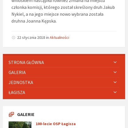
wnioskiem nastąpiła również zmiana na miejscu
członka komisji, którego został skreślony druh Jakub
Nykiel, a na jego miejsce nowo wybrana została
druhna Joanna Kępska.
22 stycznia 2018
in
Aktualności
STRONA GŁÓWNA
GALERIA
JEDNOSTKA
ŁAGISZA
GALERIE
100-lecie OSP Łagisza