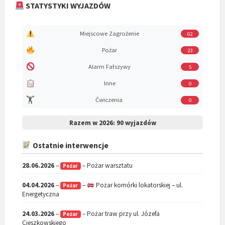
STATYSTYKI WYJAZDÓW
Miejscowe Zagrożenie
62
Pożar
23
Alarm Fałszywy
5
Inne
0
🏋️
Ćwiczenia
0
Razem w 2026:
90 wyjazdów
Ostatnie interwencje
28.06.2026
–
– Pożar warsztatu
Pożar
04.04.2026
–
–
Pożar komórki lokatorskiej – ul.
Pożar
Energetyczna
24.03.2026
–
– Pożar traw przy ul. Józefa
Pożar
Cieszkowskiego