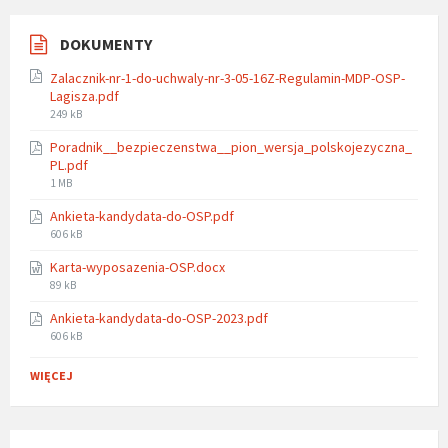
DOKUMENTY
Zalacznik-nr-1-do-uchwaly-nr-3-05-16Z-Regulamin-MDP-OSP-
Lagisza.pdf
File
249 kB
size:
Poradnik__bezpieczenstwa__pion_wersja_polskojezyczna_
PL.pdf
File
1 MB
size:
Ankieta-kandydata-do-OSP.pdf
File
606 kB
size:
Karta-wyposazenia-OSP.docx
File
89 kB
size:
Ankieta-kandydata-do-OSP-2023.pdf
File
606 kB
size:
WIĘCEJ