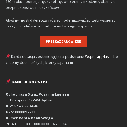
1924 roku – pomagamy, szkolimy, wspieramy młodzież, dbamy o
bezpieczeństwo mieszkańców.
Abyśmy mogli dalej rozwijać się, modernizować sprzęt i wspierać
naszych druhów – potrzebujemy Twojego wsparcia!
PRZEKAŻ DAROWIZNĘ
Każda dotacja zostanie ujęta na podstronie
Wspierają Nas!
– bo
chcemy doceniać tych, którzy są z nami.
DANE JEDNOSTKI
Ochotnicza Straż Pożarna Łagisza
ul. Pokoju 44, 42‑504 Będzin
NIP:
625‑21‑20‑646
KRS:
0000095599
Numer konta bankowego:
PL84 1050 1360 1000 0090 3027 6324