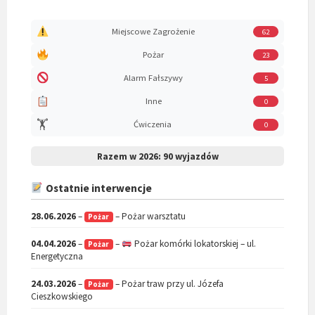
Miejscowe Zagrożenie
62
Pożar
23
Alarm Fałszywy
5
Inne
0
🏋️
Ćwiczenia
0
Razem w 2026:
90 wyjazdów
Ostatnie interwencje
28.06.2026
–
– Pożar warsztatu
Pożar
04.04.2026
–
–
Pożar komórki lokatorskiej – ul.
Pożar
Energetyczna
24.03.2026
–
– Pożar traw przy ul. Józefa
Pożar
Cieszkowskiego