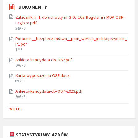
DOKUMENTY
Zalacznik-nr-1-do-uchwaly-nr-3-05-16Z-Regulamin-MDP-OSP-
Lagisza.pdf
File
249 kB
size:
Poradnik__bezpieczenstwa__pion_wersja_polskojezyczna_
PL.pdf
File
1 MB
size:
Ankieta-kandydata-do-OSP.pdf
File
606 kB
size:
Karta-wyposazenia-OSP.docx
File
89 kB
size:
Ankieta-kandydata-do-OSP-2023.pdf
File
606 kB
size:
WIĘCEJ
STATYSTYKI WYJAZDÓW