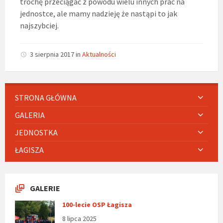
trochę przeciągać z powodu wielu innych prac na
jednostce, ale mamy nadzieję że nastąpi to jak
najszybciej.
3 sierpnia 2017
in
Aktualności
STRONA GŁÓWNA
GALERIA
JEDNOSTKA
ŁAGISZA
GALERIE
100-lecie OSP Łagisza
8 lipca 2025