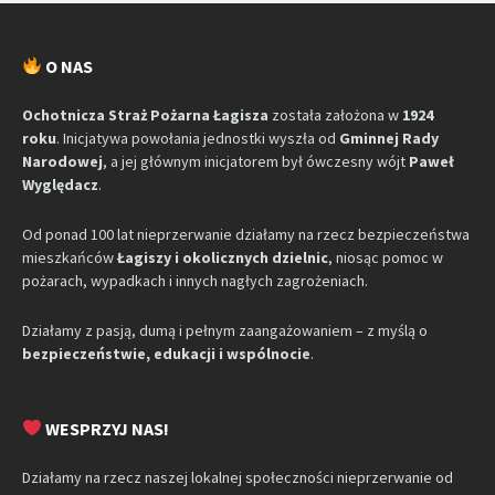
O NAS
Ochotnicza Straż Pożarna Łagisza
została założona w
1924
roku
. Inicjatywa powołania jednostki wyszła od
Gminnej Rady
Narodowej
, a jej głównym inicjatorem był ówczesny wójt
Paweł
Wyględacz
.
Od ponad 100 lat nieprzerwanie działamy na rzecz bezpieczeństwa
mieszkańców
Łagiszy i okolicznych dzielnic
, niosąc pomoc w
pożarach, wypadkach i innych nagłych zagrożeniach.
Działamy z pasją, dumą i pełnym zaangażowaniem – z myślą o
bezpieczeństwie, edukacji i wspólnocie
.
WESPRZYJ NAS!
Działamy na rzecz naszej lokalnej społeczności nieprzerwanie od