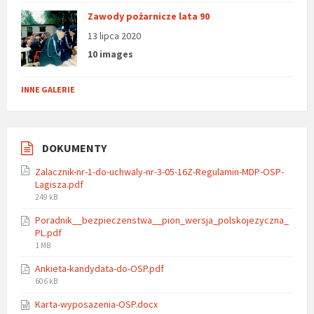
Zawody pożarnicze lata 90
13 lipca 2020
10 images
INNE GALERIE
DOKUMENTY
Zalacznik-nr-1-do-uchwaly-nr-3-05-16Z-Regulamin-MDP-OSP-
Lagisza.pdf
File
249 kB
size:
Poradnik__bezpieczenstwa__pion_wersja_polskojezyczna_
PL.pdf
File
1 MB
size:
Ankieta-kandydata-do-OSP.pdf
File
606 kB
size:
Karta-wyposazenia-OSP.docx