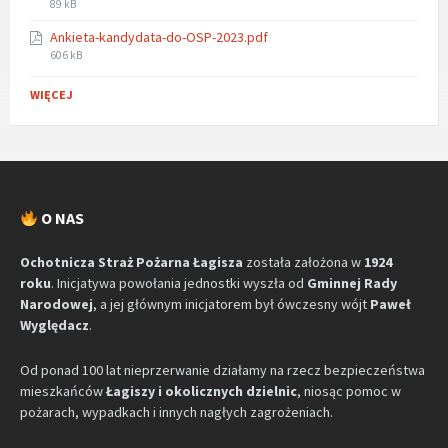
File
89 kB
size:
Ankieta-kandydata-do-OSP-2023.pdf
File
606 kB
size:
WIĘCEJ
O NAS
Ochotnicza Straż Pożarna Łagisza
została założona w
1924
roku
. Inicjatywa powołania jednostki wyszła od
Gminnej Rady
Narodowej
, a jej głównym inicjatorem był ówczesny wójt
Paweł
Wyględacz
.
Od ponad 100 lat nieprzerwanie działamy na rzecz bezpieczeństwa
mieszkańców
Łagiszy i okolicznych dzielnic
, niosąc pomoc w
pożarach, wypadkach i innych nagłych zagrożeniach.