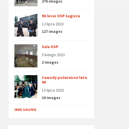
276 images
90-lecie OSP Łagisza
12 lipca 2023
127 images
Sala OSP
5 lutego 2023
2 images
Zawody pożarnicze lata
90
13 lipca 2020
10 images
INNE GALERIE