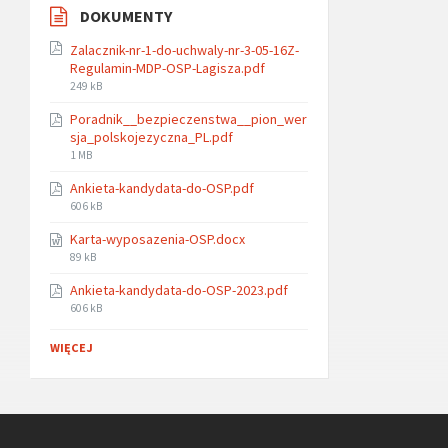
DOKUMENTY
Zalacznik-nr-1-do-uchwaly-nr-3-05-16Z-
Regulamin-MDP-OSP-Lagisza.pdf
File
249 kB
size:
Poradnik__bezpieczenstwa__pion_wer
sja_polskojezyczna_PL.pdf
File
1 MB
size:
Ankieta-kandydata-do-OSP.pdf
File
606 kB
size:
Karta-wyposazenia-OSP.docx
File
89 kB
size:
Ankieta-kandydata-do-OSP-2023.pdf
File
606 kB
size:
WIĘCEJ