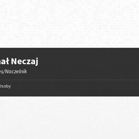
ał Neczaj
es/Naczelnik
Osoby